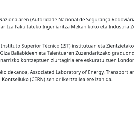
 Nazionalaren (Autoridade Nacional de Segurança Rodoviária
iaritza Fakultateko Ingeniaritza Mekanikoko eta Industria 
Instituto Superior Técnico (IST) institutuan eta Zientzieta
 Giza Baliabideen eta Talentuaren Zuzendaritzako graduon
narrizko kontzeptuen ziurtagiria ere eskuratu zuen Londo
eko dekanoa, Associated Laboratory of Energy, Transport an
ontseiluko (CERN) senior ikertzailea ere izan da.