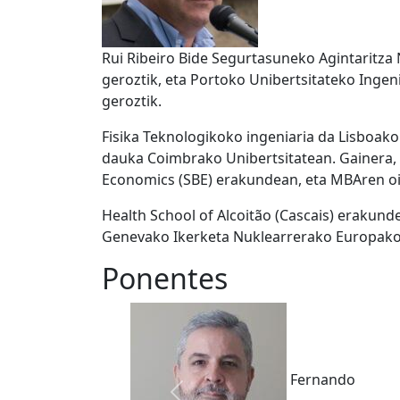
Rui Ribeiro Bide Segurtasuneko Agintaritza
geroztik, eta Portoko Unibertsitateko Ingen
geroztik.
Fisika Teknologikoko ingeniaria da Lisboako 
dauka Coimbrako Unibertsitatean. Gainera,
Economics (SBE) erakundean, eta MBAren oi
Health School of Alcoitão (Cascais) erakund
Genevako Ikerketa Nuklearrerako Europako K
Ponentes
Fernando