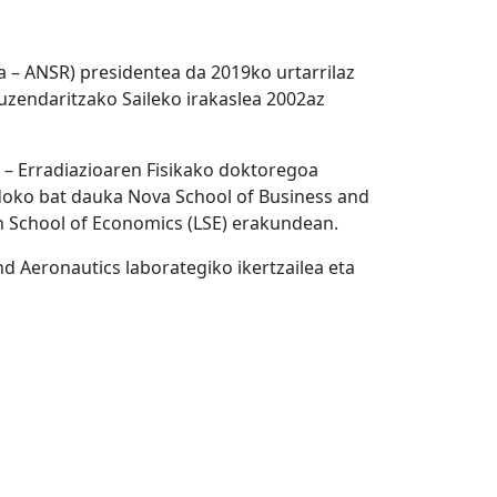
 – ANSR) presidentea da 2019ko urtarrilaz
Zuzendaritzako Saileko irakaslea 2002az
ko – Erradiazioaren Fisikako doktoregoa
doko bat dauka Nova School of Business and
n School of Economics (LSE) erakundean.
d Aeronautics laborategiko ikertzailea eta