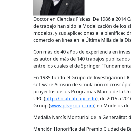
Doctor en Ciencias Físicas. De 1986 a 2014 
de trabajo han sido la Modelización de los s
modelos, y sus aplicaciones a la planificació
comercio en línea en la Última Milla de la D
Con más de 40 años de experiencia en invest
es autor de más de 140 trabajos publicados e
entre los cuales el de Springer, “Fundamental
En 1985 fundó el Grupo de Investigación LIO
software Aimsun de simulación microscópica 
proyectos de los Programas Marco de la Unió
UPC (
http://inlab.fib.upc.edu
), de 2015 a 20
Group (
www.ptvgroup.com
) en Modelos de
Medalla Narcís Monturiol de la Generalitat 
Mención Honorífica del Premio Ciudad de Ba